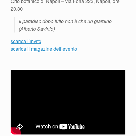
Orto botanico di Napoli – via Foria 223, Napoli, ore
20.30
Il paradiso dopo tutto non è che un giardino
(
Alberto Savinio
)
scarica l’invito
scarica il magazine dell’evento