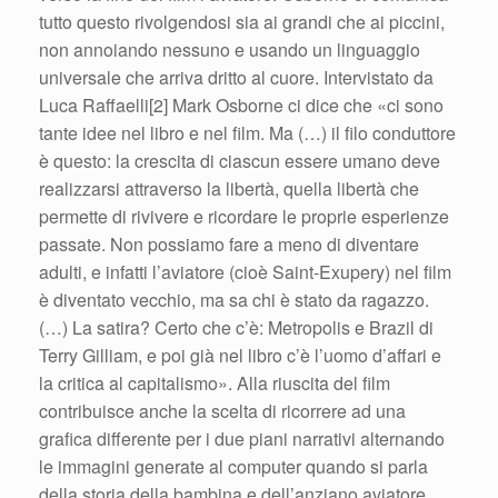
tutto questo rivolgendosi sia ai grandi che ai piccini,
non annoiando nessuno e usando un linguaggio
universale che arriva dritto al cuore. Intervistato da
Luca Raffaelli[2] Mark Osborne ci dice che «ci sono
tante idee nel libro e nel film. Ma (…) il filo conduttore
è questo: la crescita di ciascun essere umano deve
realizzarsi attraverso la libertà, quella libertà che
permette di rivivere e ricordare le proprie esperienze
passate. Non possiamo fare a meno di diventare
adulti, e infatti l’aviatore (cioè Saint-Exupery) nel film
è diventato vecchio, ma sa chi è stato da ragazzo.
(…) La satira? Certo che c’è: Metropolis e Brazil di
Terry Gilliam, e poi già nel libro c’è l’uomo d’affari e
la critica al capitalismo». Alla riuscita del film
contribuisce anche la scelta di ricorrere ad una
grafica differente per i due piani narrativi alternando
le immagini generate al computer quando si parla
della storia della bambina e dell’anziano aviatore,