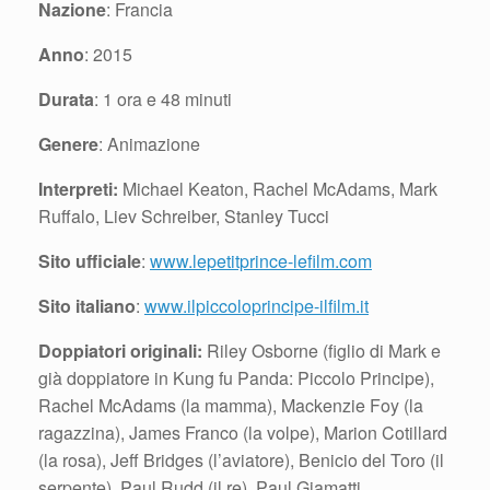
Nazione
: Francia
Anno
: 2015
Durata
: 1 ora e 48 minuti
Genere
: Animazione
Interpreti:
Michael Keaton, Rachel McAdams, Mark
Ruffalo, Liev Schreiber, Stanley Tucci
Sito ufficiale
:
www.lepetitprince-lefilm.com
Sito italiano
:
www.ilpiccoloprincipe-ilfilm.it
Doppiatori originali:
Riley Osborne (figlio di Mark e
già doppiatore in Kung fu Panda: Piccolo Principe),
Rachel McAdams (la mamma), Mackenzie Foy (la
ragazzina), James Franco (la volpe), Marion Cotillard
(la rosa), Jeff Bridges (l’aviatore), Benicio del Toro (il
serpente), Paul Rudd (il re), Paul Giamatti