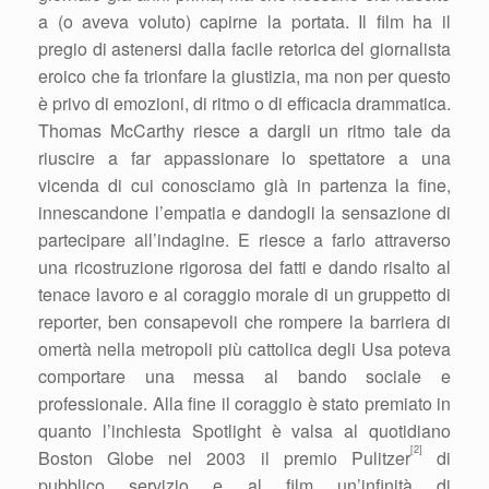
a (o aveva voluto) capirne la portata. Il film ha il
pregio di astenersi dalla facile retorica del giornalista
eroico che fa trionfare la giustizia, ma non per questo
è privo di emozioni, di ritmo o di efficacia drammatica.
Thomas McCarthy riesce a dargli un ritmo tale da
riuscire a far appassionare lo spettatore a una
vicenda di cui conosciamo già in partenza la fine,
innescandone l’empatia e dandogli la sensazione di
partecipare all’indagine. E riesce a farlo attraverso
una ricostruzione rigorosa dei fatti e dando risalto al
tenace lavoro e al coraggio morale di un gruppetto di
reporter, ben consapevoli che rompere la barriera di
omertà nella metropoli più cattolica degli Usa poteva
comportare una messa al bando sociale e
professionale. Alla fine il coraggio è stato premiato in
quanto l’inchiesta Spotlight è valsa al quotidiano
[2]
Boston Globe nel 2003 il premio Pulitzer
di
pubblico servizio e al film un’infinità di