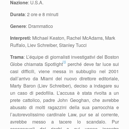
Nazione
: U.S.A.
Durata
: 2 ore e 8 minuti
Genere
: Drammatico
Interpreti:
Michael Keaton, Rachel McAdams, Mark
Ruffalo, Liev Schreiber, Stanley Tucci
Trama
: L’équipe di giornalisti investigativi del Boston
[1]
Globe chiamata Spotlight
perché deve far luce sui
casi difficili, viene messa in subbuglio nel 2001
dall’arrivo da Miami del nuovo direttore editoriale,
Marty Baron (Liev Schreiber), deciso a indagare su
un caso di pedofilia. L’accusa è stata rivolta a un
prete cattolico, padre John Geoghan, che avrebbe
abusato di molti ragazzini della sua parrocchia e
l’autorevolissimo cardinale Law, pur se al corrente,
avrebbe messo a tacere lo scandalo. Pur
consapevoli dei rischi a cui vanno incontro