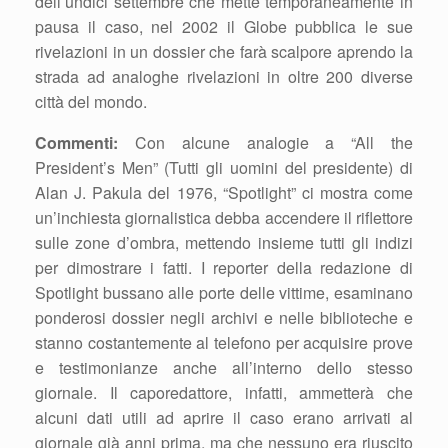
dell’undici settembre che mette temporaneamente in
pausa il caso, nel 2002 il Globe pubblica le sue
rivelazioni in un dossier che farà scalpore aprendo la
strada ad analoghe rivelazioni in oltre 200 diverse
città del mondo.
Commenti:
Con alcune analogie a “All the
President’s Men” (Tutti gli uomini del presidente) di
Alan J. Pakula del 1976, “Spotlight” ci mostra come
un’inchiesta giornalistica debba accendere il riflettore
sulle zone d’ombra, mettendo insieme tutti gli indizi
per dimostrare i fatti. I reporter della redazione di
Spotlight bussano alle porte delle vittime, esaminano
ponderosi dossier negli archivi e nelle biblioteche e
stanno costantemente al telefono per acquisire prove
e testimonianze anche all’interno dello stesso
giornale. Il caporedattore, infatti, ammetterà che
alcuni dati utili ad aprire il caso erano arrivati al
giornale già anni prima, ma che nessuno era riuscito