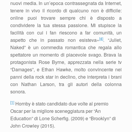
nuovi media. In un’epoca contrassegnata da Internet,
tenere in vivo il ricordo di qualcuno non è difficile:
online puoi trovare sempre chi è disposto a
condividere la tua stessa passione. Mi stupisce la
facilità con cui i fan riescono a far comunità, un
[4]
aspetto che in passato non esisteva»
. “Juliet,
Naked” è un commedia romantica che regala allo
spettatore un momento di piacevole svago. Brava la
protagonista Rose Byrne, apprezzata nella serie tv
“Damages”, e Ethan Hawke, molto convincente nei
panni della rock star in declino, che interpreta i brani
con Nathan Larson, tra gli autori della colonna
sonora.
[1]
Hornby è stato candidato due volte al premio
Oscar per la migliore sceneggiatura per “An
Education” di Lone Scherfig. (2009) e “Brooklyn” di
John Crowley (2015).