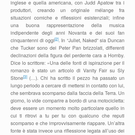
inglese e quella americana, con Judd Apatow tra i
produttori, creando un originale mélange fra
situazioni comiche e riflessioni esistenziali; infine
una buona rappresentazione della musica
indipendente degli anni Novanta e dei suoi fan
[2]
cinquantenni di oggi
. In “Juliet, Naked” sia Duncan
che Tucker sono dei Peter Pan brizzolati, differenti
declinazioni della figura del perdente cara a Hornby.
Dice lo scrittore: «Una delle fonti di ispirazione per il
romanzo è stato un articolo di Vanity Fair su Sly
[3]
Stone
(…). Chi ha scritto il pezzo ha passato un
lungo periodo a cercare di mettersi in contatto con lui,
che sembrava scomparso dalla faccia della Terra. Un
giorno, lo vide comparire a bordo di una motocicletta:
deve essere un momento molto particolare quello in
cui ti ritrovi a tu per tu con qualcuno che reputi
scomparso e che improvvisamente riappare. Un’altra
fonte è stata invece una riflessione legata all’uso dei