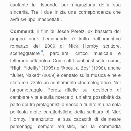
cantante le risponde per ringraziarla della sua
sincerità. Tra i due inizia una corrispondenza che
avrà sviluppi inaspettati…
Commenti:
Il film di Jesse Peretz, ex bassista del
gruppo punk Lemoheads, è tratto dall’omonimo
romanzo del 2009 di Nick Hornby scrittore,
[1]
sceneggiatore
, paroliere, critico musicale e
letterario britannico. Come altri suoi best seller come,
“High Fidelity” (1995) e “About a Boy” (1998), anche
“Juliet, Naked” (2009) è centrato sulla musica e ne è
stato realizzato un adattamento cinematografico. Nel
lungometraggio Peretz riflette sul desiderio di
cambiare vita e sulla ricerca di un’altra possibilità da
parte dei tre protagonisti e riesce a riunire in una sola
pellicola molte caratteristiche della scrittura di Nick
Hornby. Innanzitutto la sua capacità di delineare
personaggi sempre realistici, poi la commedia