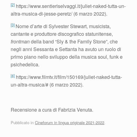
[2]
https://www.sentieriselvaggi.it/juliet-naked-tutta-un-
altra-musica-di-jesse-peretz/ (6 marzo 2022).
[3]
Nome d’arte di Sylvester Stewart, musicista,
cantante e produttore discografico statunitense,
frontman
della band “Sly & the Family Stone”, che
negli anni Sessanta e Settanta ha avuto un ruolo di
primo piano nello sviluppo della musica soul, funk e
psichedelica.
[4]
https://www.filmtv.it/film/150169/juliet-naked-tutta-
un-altra-musica/# (6 marzo 2022).
Recensione a cura di Fabrizia Venuta.
Pubblicato in
Cineforum in lingua originale 2021-2022
.