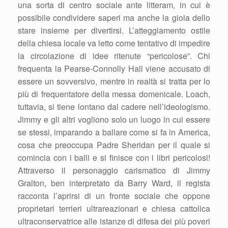
una sorta di centro sociale ante litteram, in cui è
possibile condividere saperi ma anche la gioia dello
stare insieme per divertirsi. L’atteggiamento ostile
della chiesa locale va letto come tentativo di impedire
la circolazione di idee ritenute “pericolose”. Chi
frequenta la Pearse-Connolly Hall viene accusato di
essere un sovversivo, mentre in realtà si tratta per lo
più di frequentatore della messa domenicale. Loach,
tuttavia, si tiene lontano dal cadere nell’ideologismo.
Jimmy e gli altri vogliono solo un luogo in cui essere
se stessi, imparando a ballare come si fa in America,
cosa che preoccupa Padre Sheridan per il quale si
comincia con i balli e si finisce con i libri pericolosi!
Attraverso il personaggio carismatico di Jimmy
Gralton, ben interpretato da Barry Ward, il regista
racconta l’aprirsi di un fronte sociale che oppone
proprietari terrieri ultrareazionari e chiesa cattolica
ultraconservatrice alle istanze di difesa dei più poveri