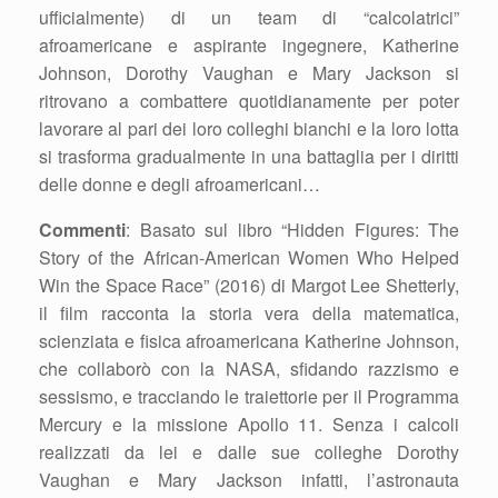
ufficialmente) di un team di “calcolatrici”
afroamericane e aspirante ingegnere, Katherine
Johnson, Dorothy Vaughan e Mary Jackson si
ritrovano a combattere quotidianamente per poter
lavorare al pari dei loro colleghi bianchi e la loro lotta
si trasforma gradualmente in una battaglia per i diritti
delle donne e degli afroamericani…
Commenti
: Basato sul libro “Hidden Figures: The
Story of the African-American Women Who Helped
Win the Space Race” (2016) di Margot Lee Shetterly,
il film racconta la storia vera della matematica,
scienziata e fisica afroamericana Katherine Johnson,
che collaborò con la NASA, sfidando razzismo e
sessismo, e tracciando le traiettorie per il Programma
Mercury e la missione Apollo 11. Senza i calcoli
realizzati da lei e dalle sue colleghe Dorothy
Vaughan e Mary Jackson infatti, l’astronauta