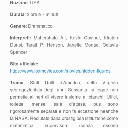
Nazione
: USA
Durata
: 2 ore e 7 minuti
Genere
: Drammatico
Interpreti:
Mahershala Ali, Kevin Costner, Kirsten
Dunst, Taraji P. Henson, Janelle Monáe, Octavia
Spencer
Sito ufficiale:
https://www.foxmovies.com/movies/hidden-figures
Trama
: Stati Uniti d’America, nella Virginia
segregazionista degli anni Sessanta, la legge non
permette ai neri di vivere insieme ai bianchi. Uffici,
toilette, mense, sale d’attesa, bus sono
rigorosamente separati e non fa eccezione neanche
la NASA. Reclutate dalla prestigiosa istituzione come
matematica, supervisore (senza esserlo