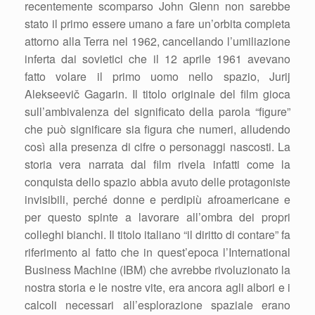
recentemente scomparso John Glenn non sarebbe
stato il primo essere umano a fare un’orbita completa
attorno alla Terra nel 1962, cancellando l’umiliazione
inferta dai sovietici che il 12 aprile 1961 avevano
fatto volare il primo uomo nello spazio, Jurij
Alekseevič Gagarin. Il titolo originale del film gioca
sull’ambivalenza del significato della parola “figure”
che può significare sia figura che numeri, alludendo
così alla presenza di cifre o personaggi nascosti. La
storia vera narrata dal film rivela infatti come la
conquista dello spazio abbia avuto delle protagoniste
invisibili, perché donne e perdipiù afroamericane e
per questo spinte a lavorare all’ombra dei propri
colleghi bianchi. Il titolo italiano “il diritto di contare” fa
riferimento al fatto che in quest’epoca l’International
Business Machine (IBM) che avrebbe rivoluzionato la
nostra storia e le nostre vite, era ancora agli albori e i
calcoli necessari all’esplorazione spaziale erano