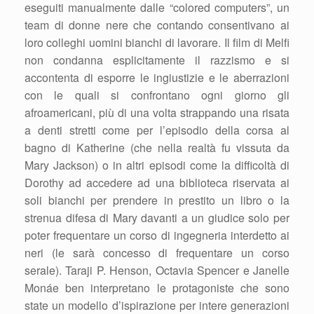
eseguiti manualmente dalle “colored computers”, un
team di donne nere che contando consentivano ai
loro colleghi uomini bianchi di lavorare. Il film di Melfi
non condanna esplicitamente il razzismo e si
accontenta di esporre le ingiustizie e le aberrazioni
con le quali si confrontano ogni giorno gli
afroamericani, più di una volta strappando una risata
a denti stretti come per l’episodio della corsa al
bagno di Katherine (che nella realtà fu vissuta da
Mary Jackson) o in altri episodi come la difficoltà di
Dorothy ad accedere ad una biblioteca riservata ai
soli bianchi per prendere in prestito un libro o la
strenua difesa di Mary davanti a un giudice solo per
poter frequentare un corso di ingegneria interdetto ai
neri (le sarà concesso di frequentare un corso
serale). Taraji P. Henson, Octavia Spencer e Janelle
Monáe ben interpretano le protagoniste che sono
state un modello d’ispirazione per intere generazioni