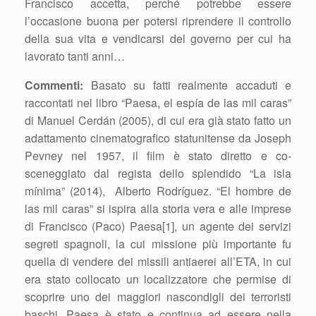
Francisco accetta, perché potrebbe essere
l’occasione buona per potersi riprendere il controllo
della sua vita e vendicarsi del governo per cui ha
lavorato tanti anni…
Commenti:
Basato su fatti realmente accaduti e
raccontati nel libro “Paesa, el espía de las mil caras”
di Manuel Cerdán (2005), di cui era già stato fatto un
adattamento cinematografico statunitense da Joseph
Pevney nel 1957, il film è stato diretto e co-
sceneggiato dal regista dello splendido “La isla
mínima” (2014), Alberto Rodríguez. “El hombre de
las mil caras” si ispira alla storia vera e alle imprese
di Francisco (Paco) Paesa[1], un agente dei servizi
segreti spagnoli, la cui missione più importante fu
quella di vendere dei missili antiaerei all’ETA, in cui
era stato collocato un localizzatore che permise di
scoprire uno dei maggiori nascondigli dei terroristi
baschi. Paesa è stato e continua ad essere nella