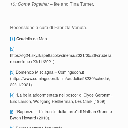
15) Come Together
– Ike and Tina Turner.
Recensione a cura di Fabrizia Venuta.
[1]
Cru
delia de Mon.
[2]
https://tg24.sky.it/spettacolo/cinema/2021/05/26/crudelia-
recensione (23/11/2021).
[3]
Domenico Misciagna – Comingsoon.it
(https://www.comingsoon.it/film/crudelia/58230/scheda/,
22/11/2021).
[4]
“La bella addormentata nel bosco” di Clyde Geronimi,
Eric Larson, Wolfgang Reitherman, Les Clark (1959).
[5]
“Rapunzel – L’intreccio della torre” di Nathan Greno e
Byron Howard (2010).