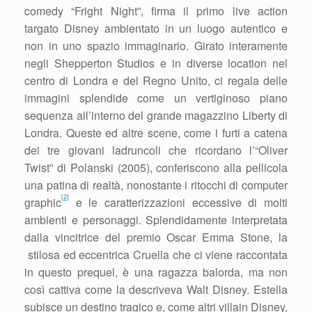
comedy “Fright Night”, firma il primo live action
targato Disney ambientato in un luogo autentico e
non in uno spazio immaginario. Girato interamente
negli Shepperton Studios e in diverse location nel
centro di Londra e del Regno Unito, ci regala delle
immagini splendide come un vertiginoso piano
sequenza all’interno del grande magazzino Liberty di
Londra. Queste ed altre scene, come i furti a catena
dei tre giovani ladruncoli che ricordano l’“Oliver
Twist” di Polanski (2005), conferiscono alla pellicola
una patina di realtà, nonostante i ritocchi di computer
[2]
graphic
e le caratterizzazioni eccessive di molti
ambienti e personaggi. Splendidamente interpretata
dalla vincitrice del premio Oscar Emma Stone, la
stilosa ed eccentrica Cruella che ci viene raccontata
in questo prequel, è una ragazza balorda, ma non
così cattiva come la descriveva Walt Disney. Estella
subisce un destino tragico e, come altri villain Disney,