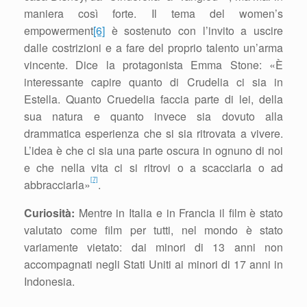
maniera così forte. Il tema del women’s
empowerment
[6]
è sostenuto con l’invito a uscire
dalle costrizioni e a fare del proprio talento un’arma
vincente. Dice la protagonista Emma Stone: «È
interessante capire quanto di Crudelia ci sia in
Estella. Quanto Cruedelia faccia parte di lei, della
sua natura e quanto invece sia dovuto alla
drammatica esperienza che si sia ritrovata a vivere.
L’idea è che ci sia una parte oscura in ognuno di noi
e che nella vita ci si ritrovi o a scacciarla o ad
[7]
abbracciarla»
.
Curiosità:
Mentre in Italia e in Francia il film è stato
valutato come film per tutti, nel mondo è stato
variamente vietato: dai minori di 13 anni non
accompagnati negli Stati Uniti ai minori di 17 anni in
Indonesia.