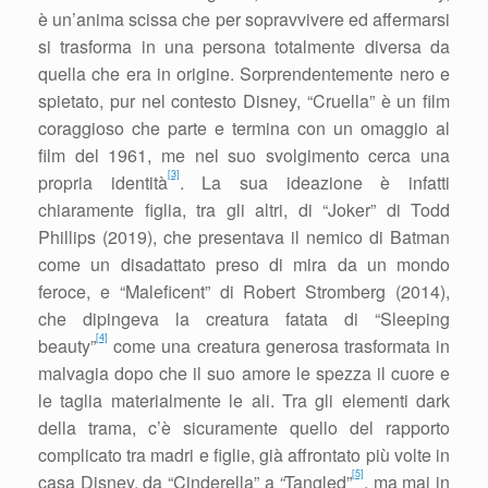
è un’anima scissa che per sopravvivere ed affermarsi
si trasforma in una persona totalmente diversa da
quella che era in origine. Sorprendentemente nero e
spietato, pur nel contesto Disney, “Cruella” è un film
coraggioso che parte e termina con un omaggio al
film del 1961, me nel suo svolgimento cerca una
[3]
propria identità
. La sua ideazione è infatti
chiaramente figlia, tra gli altri, di “Joker” di Todd
Phillips (2019), che presentava il nemico di Batman
come un disadattato preso di mira da un mondo
feroce, e “Maleficent” di Robert Stromberg (2014),
che dipingeva la creatura fatata di “Sleeping
[4]
beauty”
come una creatura generosa trasformata in
malvagia dopo che il suo amore le spezza il cuore e
le taglia materialmente le ali. Tra gli elementi dark
della trama, c’è sicuramente quello del rapporto
complicato tra madri e figlie, già affrontato più volte in
[5]
casa Disney, da “Cinderella” a
“
Tangled”
, ma mai in