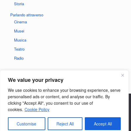
Storia
Parlando attraverso
Cinema
Musei
Musica
Teatro
Radio
We value your privacy
We use cookies to enhance your browsing experience, serve
personalised ads or content, and analyse our traffic. By
clicking "Accept All", you consent to our use of
Privacy policy del sito
|
Informativa sui cookie
cookies.
Cookie Policy
Customise
Reject All
Accept All
Un tema
SiteOrigin