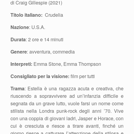
di Craig Gillespie (2021)
Titolo italiano:
Crudelia
Nazione
: U.S.A.
Durata
: 2 ore e 14 minuti
Genere
: avventura, commedia
Interpreti:
Emma Stone, Emma Thompson
Consigliato per la visione:
film per tutti
Trama
: Estella è una ragazza acuta e creativa, che
riuscendo a sopravvivere ad un’infanzia difficile e
segnata da un grave lutto, vuole farsi un nome come
stilista nella Londra punk-rock degli anni ’70. Vive
con una coppia di giovani ladri, Jasper e Horace, con
cui è cresciuta e riesce a tirare avanti, finché un
giorno riesce a catturare l’attenzione della stilosa e