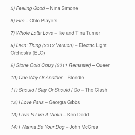
5) Feeling Good
– Nina Simone
6) Fire
– Ohio Players
7) Whole Lotta Love
– Ike and Tina Turner
8) Livin’ Thing (2012 Version)
– Electric Light
Orchestra (ELO)
9) Stone Cold Crazy (2011 Remaster)
– Queen
10) One Way Or Another
– Blondie
11) Should I Stay Or Should I Go
– The Clash
12) I Love Paris
– Georgia Gibbs
13) Love Is Like A Violin
– Ken Dodd
14) I Wanna Be Your Dog
– John McCrea