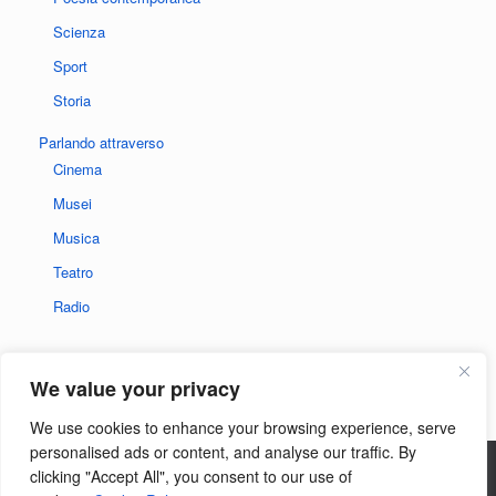
Scienza
Sport
Storia
Parlando attraverso
Cinema
Musei
Musica
Teatro
Radio
We value your privacy
We use cookies to enhance your browsing experience, serve
personalised ads or content, and analyse our traffic. By
clicking "Accept All", you consent to our use of
Privacy policy del sito
|
Informativa sui cookie