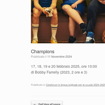
Champions
Pubblicato il
11 Novembre 2024
17, 18, 19 e 20 febbraio 2025, ore 10:00
di Bobby Farrelly (2023, 2 ore e 3)
Pubblicato in
Cineforum in lingua originale per le scuole 2024-2025
Navigazione articolo
←
Dall’idea all’opera