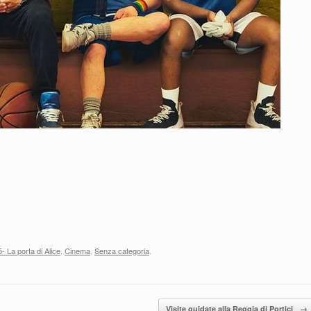
- La porta di Alice
,
Cinema
,
Senza categoria
.
Visite guidate alla Reggia di Portici
→