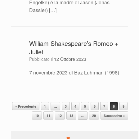
Engelke) è la madre di Jason (Jonas
Dassler) […]
William Shakespeare’s Romeo +
Juliet
Pubblicato il
12 Ottobre 2023
7 novembre 2023 di Baz Luhrman (1996)
Navigazione articolo
« Precedente
1
…
3
4
5
6
7
8
9
10
11
12
13
…
29
Successivo »