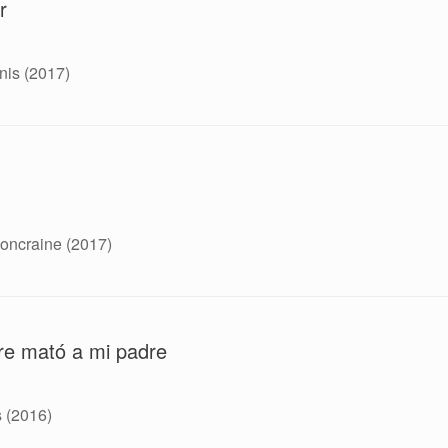
r
nis (2017)
oncraine (2017)
re mató a mi padre
s (2016)