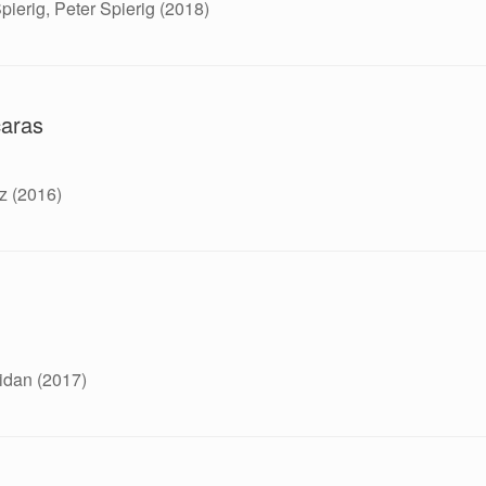
ierig, Peter Spierig (2018)
caras
z (2016)
ridan (2017)