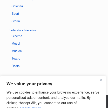
Scienza
Sport
Storia
Parlando attraverso
Cinema
Musei
Musica
Teatro
Radio
We value your privacy
We use cookies to enhance your browsing experience, serve
personalised ads or content, and analyse our traffic. By
clicking "Accept All", you consent to our use of
Privacy policy del sito
|
Informativa sui cookie